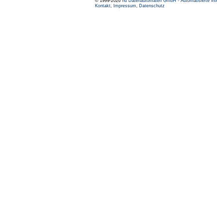
© 1999-2026
nu Datenautomaten GmbH - Automatisierte int
Kontakt
,
Impressum
,
Datenschutz