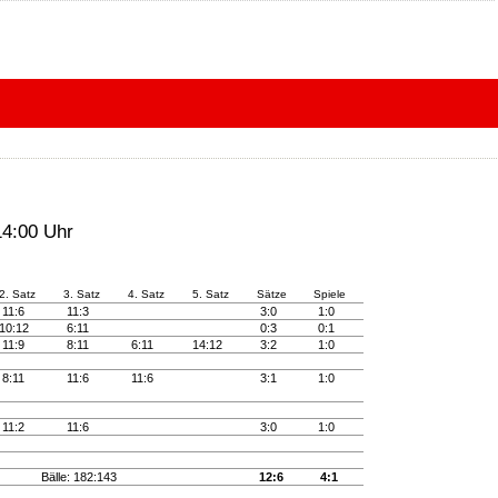
14:00 Uhr
2. Satz
3. Satz
4. Satz
5. Satz
Sätze
Spiele
11:6
11:3
3:0
1:0
10:12
6:11
0:3
0:1
11:9
8:11
6:11
14:12
3:2
1:0
8:11
11:6
11:6
3:1
1:0
11:2
11:6
3:0
1:0
Bälle: 182:143
12:6
4:1