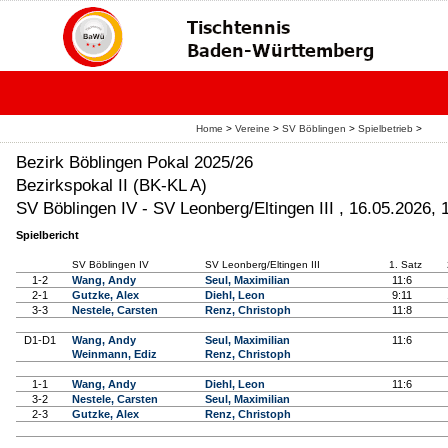
Home
>
Vereine
>
SV Böblingen
>
Spielbetrieb
>
Bezirk Böblingen Pokal 2025/26
Bezirkspokal II (BK-KL A)
SV Böblingen IV - SV Leonberg/Eltingen III , 16.05.2026, 
Spielbericht
SV Böblingen IV
SV Leonberg/Eltingen III
1. Satz
1-2
Wang, Andy
Seul, Maximilian
11:6
2-1
Gutzke, Alex
Diehl, Leon
9:11
3-3
Nestele, Carsten
Renz, Christoph
11:8
D1-D1
Wang, Andy
Seul, Maximilian
11:6
Weinmann, Ediz
Renz, Christoph
1-1
Wang, Andy
Diehl, Leon
11:6
3-2
Nestele, Carsten
Seul, Maximilian
2-3
Gutzke, Alex
Renz, Christoph