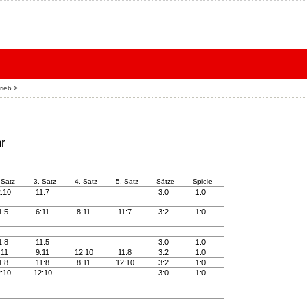
rieb
>
r
 Satz
3. Satz
4. Satz
5. Satz
Sätze
Spiele
2:10
11:7
3:0
1:0
1:5
6:11
8:11
11:7
3:2
1:0
1:8
11:5
3:0
1:0
:11
9:11
12:10
11:8
3:2
1:0
1:8
11:8
8:11
12:10
3:2
1:0
2:10
12:10
3:0
1:0