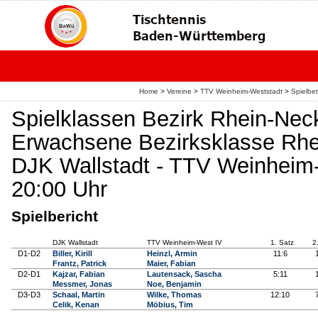
Home
>
Vereine
>
TTV Weinheim-Weststadt
>
Spielbet
Spielklassen Bezirk Rhein-Nec
Erwachsene Bezirksklasse Rhe
DJK Wallstadt - TTV Weinheim-
20:00 Uhr
Spielbericht
DJK Wallstadt
TTV Weinheim-West IV
1. Satz
2
D1-D2
Biller, Kirill
Heinzl, Armin
11:6
Frantz, Patrick
Maier, Fabian
D2-D1
Kajzar, Fabian
Lautensack, Sascha
5:11
Messmer, Jonas
Noe, Benjamin
D3-D3
Schaal, Martin
Wilke, Thomas
12:10
Celik, Kenan
Möbius, Tim