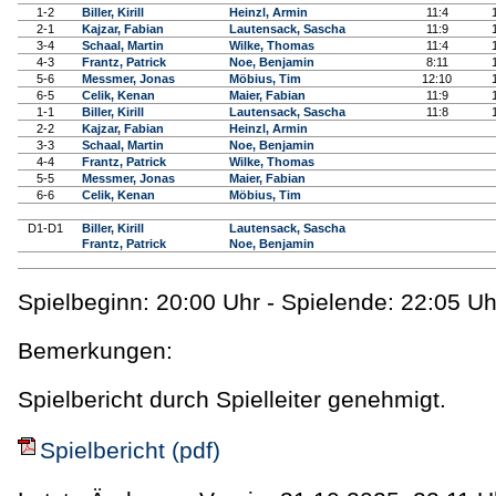
1-2
Biller, Kirill
Heinzl, Armin
11:4
2-1
Kajzar, Fabian
Lautensack, Sascha
11:9
3-4
Schaal, Martin
Wilke, Thomas
11:4
4-3
Frantz, Patrick
Noe, Benjamin
8:11
5-6
Messmer, Jonas
Möbius, Tim
12:10
6-5
Celik, Kenan
Maier, Fabian
11:9
1-1
Biller, Kirill
Lautensack, Sascha
11:8
2-2
Kajzar, Fabian
Heinzl, Armin
3-3
Schaal, Martin
Noe, Benjamin
4-4
Frantz, Patrick
Wilke, Thomas
5-5
Messmer, Jonas
Maier, Fabian
6-6
Celik, Kenan
Möbius, Tim
D1-D1
Biller, Kirill
Lautensack, Sascha
Frantz, Patrick
Noe, Benjamin
Spielbeginn: 20:00 Uhr - Spielende: 22:05 Uh
Bemerkungen:
Spielbericht durch Spielleiter genehmigt.
Spielbericht (pdf)