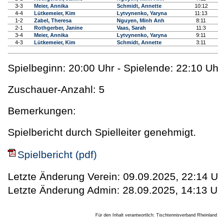
3-3
Meier, Annika
Schmidt, Annette
10:12
4-4
Lütkemeier, Kim
Lytvynenko, Yaryna
11:13
1-2
Zabel, Theresa
Nguyen, Minh Anh
8:11
2-1
Rothgerber, Janine
Vaas, Sarah
11:3
3-4
Meier, Annika
Lytvynenko, Yaryna
9:11
4-3
Lütkemeier, Kim
Schmidt, Annette
3:11
Spielbeginn: 20:00 Uhr - Spielende: 22:10 Uh
Zuschauer-Anzahl: 5
Bemerkungen:
Spielbericht durch Spielleiter genehmigt.
Spielbericht (pdf)
Letzte Änderung Verein: 09.09.2025, 22:14 U
Letzte Änderung Admin: 28.09.2025, 14:13 U
Für den Inhalt verantwortlich: Tischtennisverband Rheinlan