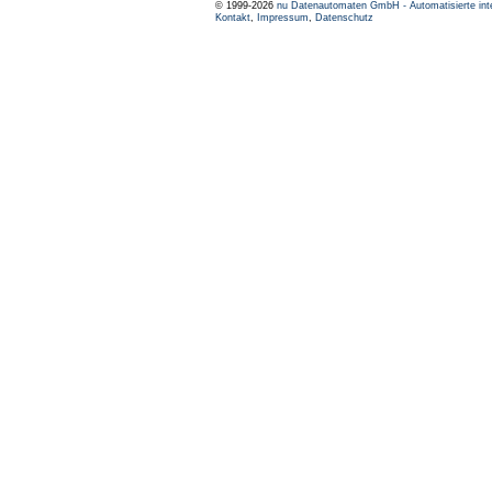
© 1999-2026
nu Datenautomaten GmbH - Automatisierte int
Kontakt
,
Impressum
,
Datenschutz