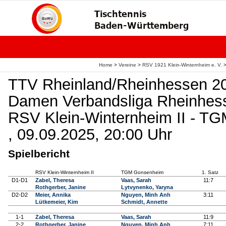
Home
>
Vereine
>
RSV 1921 Klein-Winternheim e. V.
TTV Rheinland/Rheinhessen 2
Damen Verbandsliga Rheinhes
RSV Klein-Winternheim II - T
, 09.09.2025, 20:00 Uhr
Spielbericht
RSV Klein-Winternheim II
TGM Gonsenheim
1. Satz
D1-D1
Zabel, Theresa
Vaas, Sarah
11:7
Rothgerber, Janine
Lytvynenko, Yaryna
D2-D2
Meier, Annika
Nguyen, Minh Anh
3:11
Lütkemeier, Kim
Schmidt, Annette
1-1
Zabel, Theresa
Vaas, Sarah
11:9
2-2
Rothgerber, Janine
Nguyen, Minh Anh
7:11