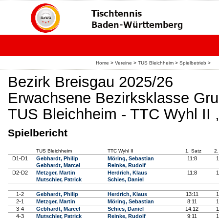
Home
>
Vereine
>
TUS Bleichheim
>
Spielbetrieb
>
Bezirk Breisgau 2025/26
Erwachsene Bezirksklasse Gru
TUS Bleichheim - TTC Wyhl II 
Spielbericht
TUS Bleichheim
TTC Wyhl II
1. Satz
2.
D1-D1
Gebhardt, Philip
Möring, Sebastian
11:8
1
Gebhardt, Marcel
Reinke, Rudolf
D2-D2
Metzger, Martin
Herdrich, Klaus
11:8
1
Mutschler, Patrick
Schies, Daniel
1-2
Gebhardt, Philip
Herdrich, Klaus
13:11
1
2-1
Metzger, Martin
Möring, Sebastian
8:11
1
3-4
Gebhardt, Marcel
Schies, Daniel
14:12
1
4-3
Mutschler, Patrick
Reinke, Rudolf
9:11
1