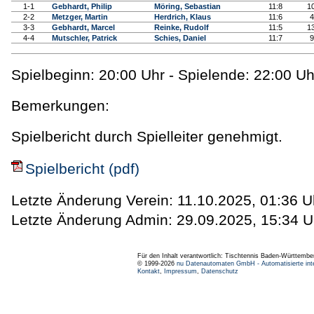
1-1
Gebhardt, Philip
Möring, Sebastian
11:8
1
2-2
Metzger, Martin
Herdrich, Klaus
11:6
4
3-3
Gebhardt, Marcel
Reinke, Rudolf
11:5
1
4-4
Mutschler, Patrick
Schies, Daniel
11:7
9
Spielbeginn: 20:00 Uhr - Spielende: 22:00 Uh
Bemerkungen:
Spielbericht durch Spielleiter genehmigt.
Spielbericht (pdf)
Letzte Änderung Verein: 11.10.2025, 01:36 U
Letzte Änderung Admin: 29.09.2025, 15:34 U
Für den Inhalt verantwortlich: Tischtennis Baden-Württembe
© 1999-2026
nu Datenautomaten GmbH - Automatisierte int
Kontakt
,
Impressum
,
Datenschutz