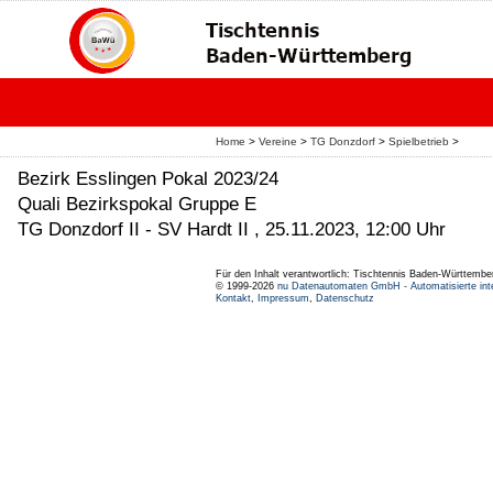
Home
>
Vereine
>
TG Donzdorf
>
Spielbetrieb
>
Bezirk Esslingen Pokal 2023/24
Quali Bezirkspokal Gruppe E
TG Donzdorf II - SV Hardt II , 25.11.2023, 12:00 Uhr
Für den Inhalt verantwortlich: Tischtennis Baden-Württembe
© 1999-2026
nu Datenautomaten GmbH - Automatisierte int
Kontakt
,
Impressum
,
Datenschutz