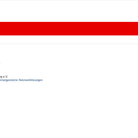
r
rg e.V.
ernetgestützte Netzwerklösungen