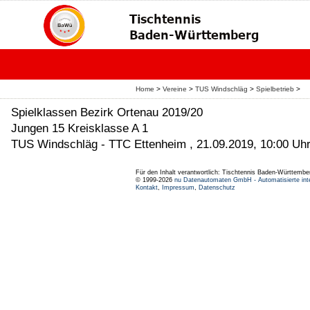
Home
>
Vereine
>
TUS Windschläg
>
Spielbetrieb
>
Spielklassen Bezirk Ortenau 2019/20
Jungen 15 Kreisklasse A 1
TUS Windschläg - TTC Ettenheim , 21.09.2019, 10:00 Uh
Für den Inhalt verantwortlich: Tischtennis Baden-Württembe
© 1999-2026
nu Datenautomaten GmbH - Automatisierte int
Kontakt
,
Impressum
,
Datenschutz