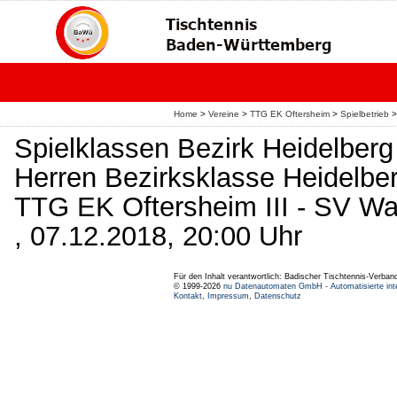
Home
>
Vereine
>
TTG EK Oftersheim
>
Spielbetrieb
>
Spielklassen Bezirk Heidelber
Herren Bezirksklasse Heidelbe
TTG EK Oftersheim III - SV Wa
, 07.12.2018, 20:00 Uhr
Für den Inhalt verantwortlich: Badischer Tischtennis-Verband
© 1999-2026
nu Datenautomaten GmbH - Automatisierte int
Kontakt
,
Impressum
,
Datenschutz