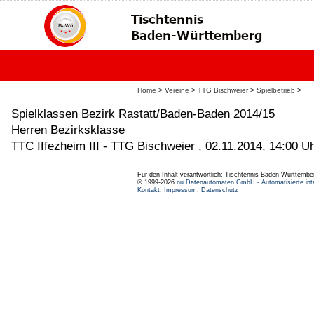
Home
>
Vereine
>
TTG Bischweier
>
Spielbetrieb
>
Spielklassen Bezirk Rastatt/Baden-Baden 2014/15
Herren Bezirksklasse
TTC Iffezheim III - TTG Bischweier , 02.11.2014, 14:00 U
Für den Inhalt verantwortlich: Tischtennis Baden-Württembe
© 1999-2026
nu Datenautomaten GmbH - Automatisierte int
Kontakt
,
Impressum
,
Datenschutz