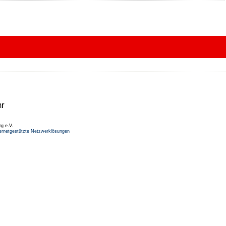
hr
rg e.V.
ernetgestützte Netzwerklösungen