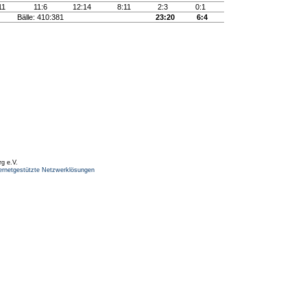
:11
11:6
12:14
8:11
2:3
0:1
Bälle: 410:381
23:20
6:4
rg e.V.
ernetgestützte Netzwerklösungen