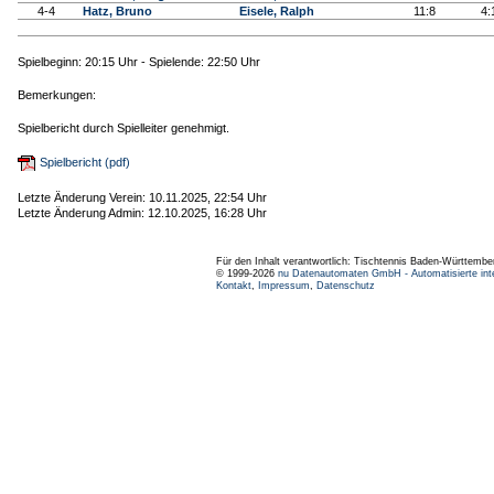
4-4
Hatz, Bruno
Eisele, Ralph
11:8
4
Spielbeginn: 20:15 Uhr - Spielende: 22:50 Uhr
Bemerkungen:
Spielbericht durch Spielleiter genehmigt.
Spielbericht (pdf)
Letzte Änderung Verein: 10.11.2025, 22:54 Uhr
Letzte Änderung Admin: 12.10.2025, 16:28 Uhr
Für den Inhalt verantwortlich: Tischtennis Baden-Württembe
© 1999-2026
nu Datenautomaten GmbH - Automatisierte int
Kontakt
,
Impressum
,
Datenschutz