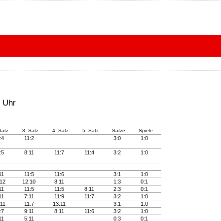
5 Uhr
Satz
3. Satz
4. Satz
5. Satz
Sätze
Spiele
1:4
11:2
3:0
1:0
1:5
8:11
11:7
11:4
3:2
1:0
:11
11:5
11:6
3:1
1:0
:12
12:10
8:11
1:3
0:1
:11
11:5
11:5
8:11
2:3
0:1
:11
7:11
11:9
11:7
3:2
1:0
:11
11:7
13:11
3:1
1:0
1:7
9:11
8:11
11:6
3:2
1:0
:11
5:11
0:3
0:1