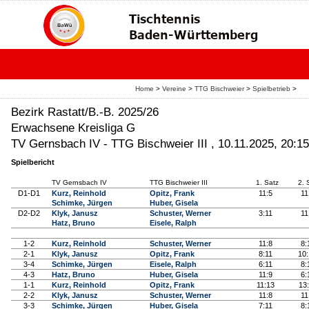
Home
>
Vereine
>
TTG Bischweier
>
Spielbetrieb
>
Bezirk Rastatt/B.-B. 2025/26
Erwachsene Kreisliga G
TV Gernsbach IV - TTG Bischweier III , 10.11.2025, 20:1
Spielbericht
TV Gernsbach IV
TTG Bischweier III
1. Satz
2. 
D1-D1
Kurz, Reinhold
Opitz, Frank
11:5
1
Schimke, Jürgen
Huber, Gisela
D2-D2
Klyk, Janusz
Schuster, Werner
3:11
1
Hatz, Bruno
Eisele, Ralph
1-2
Kurz, Reinhold
Schuster, Werner
11:8
8
2-1
Klyk, Janusz
Opitz, Frank
8:11
10
3-4
Schimke, Jürgen
Eisele, Ralph
6:11
8
4-3
Hatz, Bruno
Huber, Gisela
11:9
6
1-1
Kurz, Reinhold
Opitz, Frank
11:13
13
2-2
Klyk, Janusz
Schuster, Werner
11:8
1
3-3
Schimke, Jürgen
Huber, Gisela
7:11
8