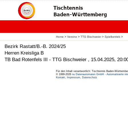
Home
>
Vereine
>
TTG Bischweier
>
Spielbetrieb
>
Bezirk Rastatt/B.-B. 2024/25
Herren Kreisliga B
TB Bad Rotenfels III - TTG Bischweier , 15.04.2025, 20:0
Für den Inhalt verantwortlich: Tischtennis Baden-Württembe
© 1999-2026
nu Datenautomaten GmbH - Automatisierte int
Kontakt
,
Impressum
,
Datenschutz